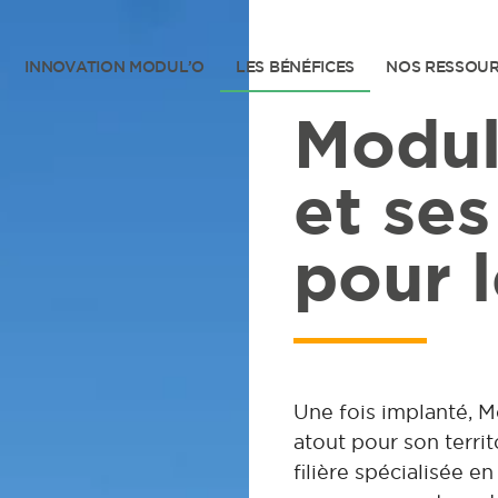
INNOVATION MODUL’O
LES BÉNÉFICES
NOS RESSOU
Modul
et ses
pour l
Une fois implanté, M
atout pour son territ
filière spécialisée e