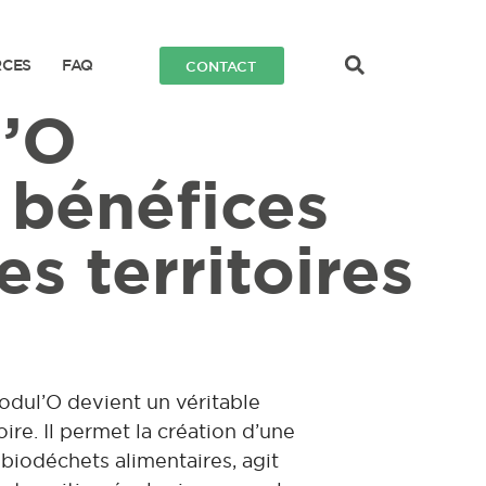
RCES
FAQ
CONTACT
’O
 bénéfices
es territoires
odul’O devient un véritable
oire. Il permet la création d’une
n biodéchets alimentaires, agit